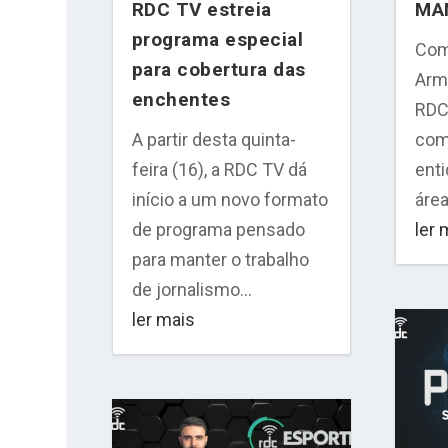
RDC TV estreia
MA
programa especial
Com
para cobertura das
Arm
enchentes
RDC 
A partir desta quinta-
com
feira (16), a RDC TV dá
ent
início a um novo formato
área
de programa pensado
ler 
para manter o trabalho
de jornalismo...
ler mais