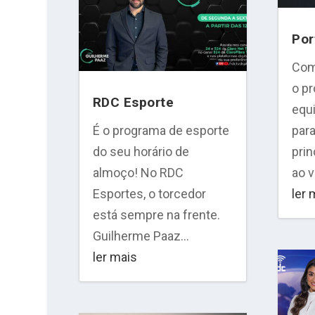
Por
Com
o p
RDC Esporte
equ
É o programa de esporte
para
do seu horário de
prin
almoço! No RDC
ao v
Esportes, o torcedor
ler 
está sempre na frente.
Guilherme Paaz...
ler mais