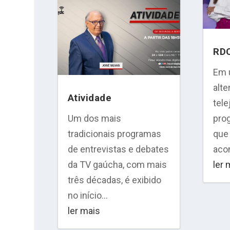
RD
Em 
alte
Atividade
tele
Um dos mais
prog
tradicionais programas
que
de entrevistas e debates
acon
da TV gaúcha, com mais
ler 
três décadas, é exibido
no início...
ler mais