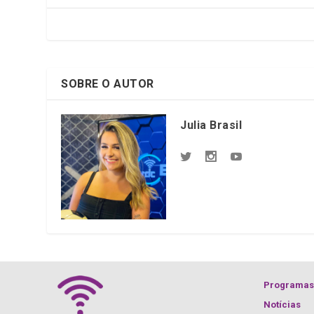
o
p
k
p
SOBRE O AUTOR
Julia Brasil
Programas
Notícias