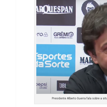
e
e
t
k
r
d
s
I
A
n
p
p
Presidente Alberto Guerra fala sobre a s