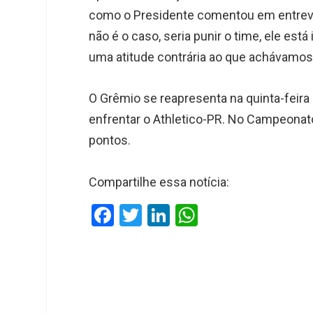
como o Presidente comentou em entrevi
não é o caso, seria punir o time, ele es
uma atitude contrária ao que achávamos
O Grêmio se reapresenta na quinta-feira
enfrentar o Athletico-PR. No Campeonato 
pontos.
Compartilhe essa notícia:
F
T
Li
W
a
wi
n
h
ce
tt
ke
at
b
er
dI
s
o
n
A