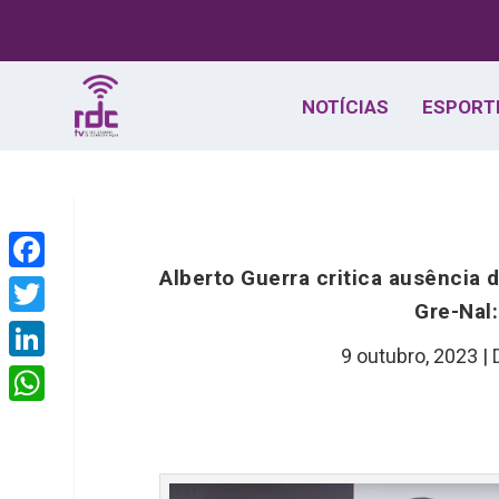
NOTÍCIAS
ESPORT
Alberto Guerra critica ausência 
F
Gre-Nal
a
T
c
9 outubro, 2023
|
w
L
e
i
i
W
b
t
n
h
o
t
k
a
o