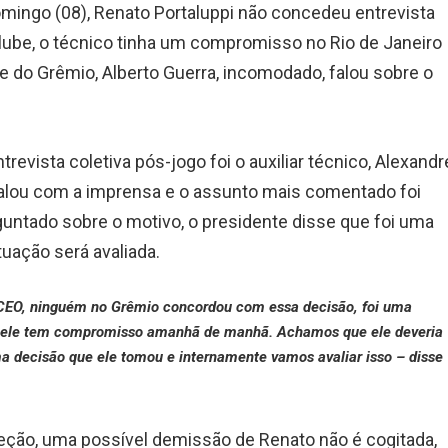
omingo (08), Renato Portaluppi não concedeu entrevista
clube, o técnico tinha um compromisso no Rio de Janeiro
te do Grêmio, Alberto Guerra, incomodado, falou sobre o
evista coletiva pós-jogo foi o auxiliar técnico, Alexandr
alou com a imprensa e o assunto mais comentado foi
guntado sobre o motivo, o presidente disse que foi uma
tuação será avaliada.
o CEO, ninguém no Grêmio concordou com essa decisão, foi uma
s, ele tem compromisso amanhã de manhã. Achamos que ele deveria
a decisão que ele tomou e internamente vamos avaliar isso – disse
reção, uma possível demissão de Renato não é cogitada,