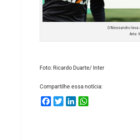
D’Alessandro leva 
Arte:
Foto: Ricardo Duarte/ Inter
Compartilhe essa notícia:
F
T
Li
W
a
wi
n
h
ce
tt
ke
at
b
er
dI
s