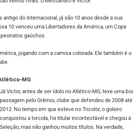
ão velhos rivais: D’Alessandro e Victor.
s antigo do Internacional, já são 10 anos desde a sua
misa 10 venceu uma Libertadores da América, um Copa
mpeonatos gaúchos.
a América, jogando com a camisa colorada. Ele também é o
ube.
Atlético-MG
Já Victor, antes de ser ídolo no Atlético-MG, teve uma bo
passagem pelo Grêmio, clube que defendeu de 2008 até
2012. No tempo em que esteve no Tricolor, o goleiro
conquistou a torcida, foi titular incontestável e chegou á
Seleção, mas não ganhou muitos títulos. Na verdade,