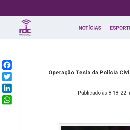
NOTÍCIAS
ESPORT
Operação Tesla da Polícia Civ
F
a
T
c
Publicado às 8:18,
22 
w
L
e
i
i
W
b
t
n
h
o
t
k
a
o