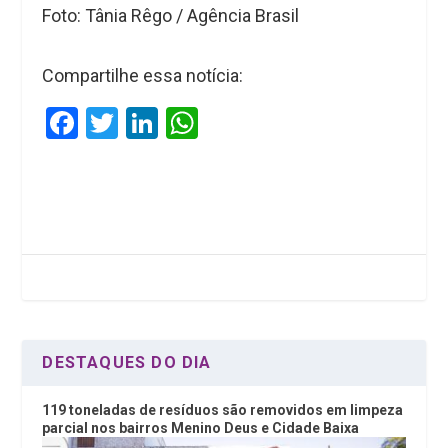
Foto: Tânia Rêgo / Agência Brasil
Compartilhe essa notícia:
F
T
Li
W
a
wi
n
h
ce
tt
ke
at
b
er
dI
s
o
n
A
o
p
k
p
DESTAQUES DO DIA
119 toneladas de resíduos são removidos em limpeza
parcial nos bairros Menino Deus e Cidade Baixa