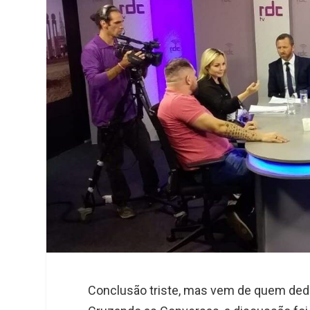
e
e
t
k
r
d
s
I
A
n
p
p
Conclusão triste, mas vem de quem dedi