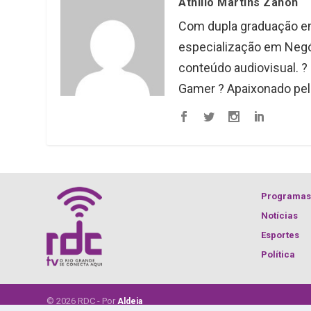
Athilio Martins Zanon
Com dupla graduação em
especialização em Negóc
conteúdo audiovisual. ?
Gamer ? Apaixonado pel
Programas
Notícias
Esportes
Política
© 2026 RDC - Por
Aldeia