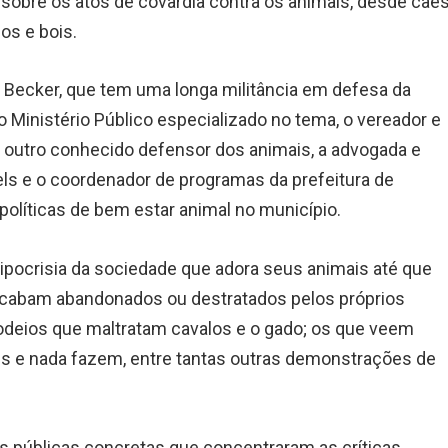
sobre os atos de covardia contra os animais, desde cãe
os e bois.
 Becker, que tem uma longa militância em defesa da
o Ministério Público especializado no tema, o vereador e
, outro conhecido defensor dos animais, a advogada e
ls e o coordenador de programas da prefeitura de
políticas de bem estar animal no município.
pocrisia da sociedade que adora seus animais até que
acabam abandonados ou destratados pelos próprios
odeios que maltratam cavalos e o gado; os que veem
s e nada fazem, entre tantas outras demonstrações de
cas públicas concretas que concentraram as críticas.