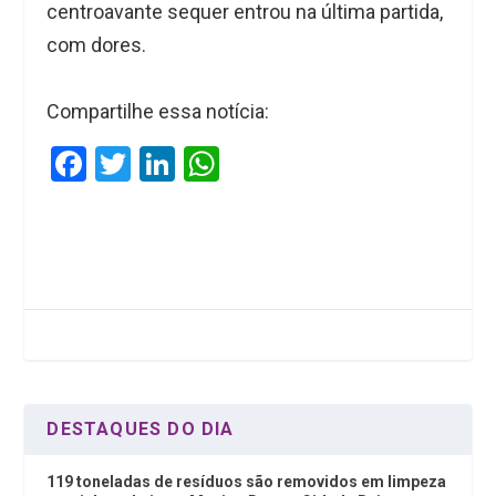
centroavante sequer entrou na última partida,
com dores.
Compartilhe essa notícia:
F
T
Li
W
a
wi
n
h
ce
tt
ke
at
b
er
dI
s
o
n
A
o
p
k
p
DESTAQUES DO DIA
119 toneladas de resíduos são removidos em limpeza