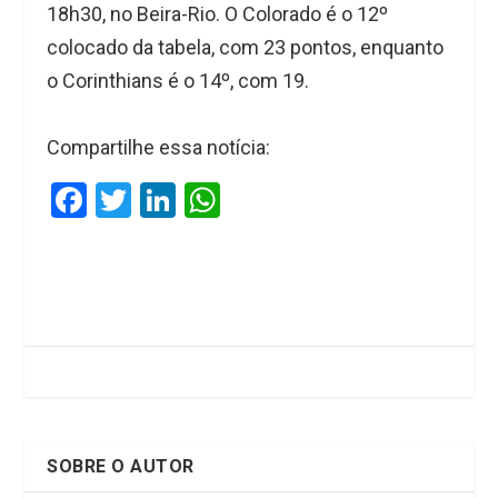
18h30, no Beira-Rio. O Colorado é o 12º
colocado da tabela, com 23 pontos, enquanto
o Corinthians é o 14º, com 19.
Compartilhe essa notícia:
F
T
Li
W
a
wi
n
h
ce
tt
ke
at
b
er
dI
s
o
n
A
o
p
k
p
SOBRE O AUTOR