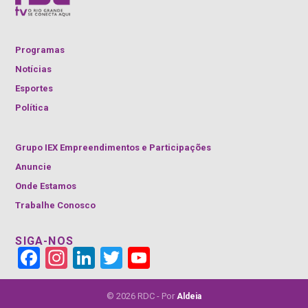
Programas
Notícias
Esportes
Política
Grupo IEX Empreendimentos e Participações
Anuncie
Onde Estamos
Trabalhe Conosco
SIGA-NOS
Face
Insta
Link
Twitt
YouT
book
gra
edIn
er
ube
m
Cha
nnel
© 2026 RDC - Por
Aldeia