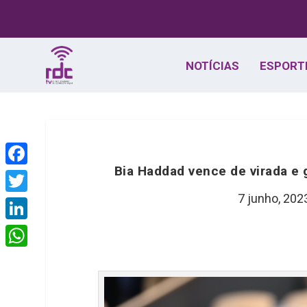
NOTÍCIAS
ESPORT
Bia Haddad vence de virada e 
F
a
7 junho, 202
T
c
w
L
e
i
i
W
b
t
n
h
o
t
k
a
o