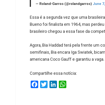
— Roland-Garros (@rolandgarros)
June 7
Essa é a segunda vez que uma brasileira
Bueno foi finalista em 1964, mas perdeu o
brasileiro chegou a essa fase da compet
Agora, Bia Haddad terá pela frente um co
semifinais, Bia encara Iga Swiatek, bica
americana Coco Gauff e garantiu a vaga. A
Compartilhe essa notícia:
F
T
Li
W
a
wi
n
h
ce
tt
ke
at