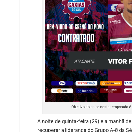
e
e
t
k
r
d
s
I
A
n
p
p
Objetivo do clube nesta temporada é 
A noite de quinta-feira (29) e a manhã d
recuperar a liderança do Grupo A-8 da Sé