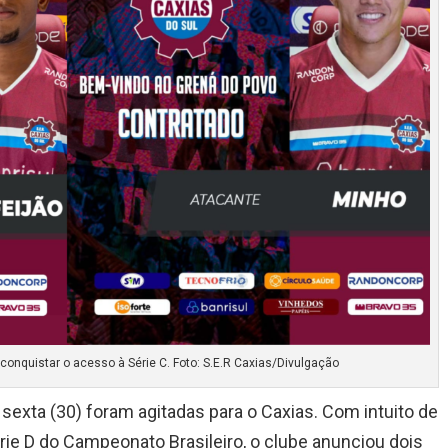
conquistar o acesso à Série C. Foto: S.E.R Caxias/Divulgação
e sexta (30) foram agitadas para o Caxias. Com intuito de
rie D do Campeonato Brasileiro, o clube anunciou dois