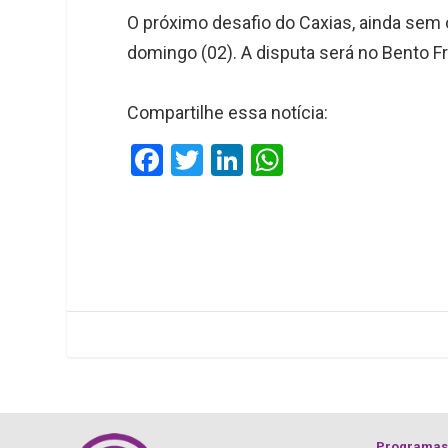
O próximo desafio do Caxias, ainda sem o
domingo (02). A disputa será no Bento Fr
Compartilhe essa notícia:
F
T
Li
W
a
wi
n
h
ce
tt
ke
at
b
er
dI
s
o
n
A
o
p
k
p
Programas