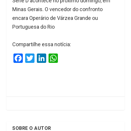
Série D acontece no próximo domingo, em
Minas Gerais. O vencedor do confronto
encara Operário de Várzea Grande ou
Portuguesa do Rio
Compartilhe essa notícia:
F
T
Li
W
a
wi
n
h
ce
tt
ke
at
b
er
dI
s
o
n
A
o
p
k
p
SOBRE O AUTOR