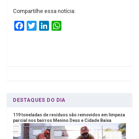
Compartilhe essa notícia:
F
T
Li
W
a
wi
n
h
ce
tt
ke
at
b
er
dI
s
o
n
A
o
p
k
p
DESTAQUES DO DIA
119 toneladas de resíduos são removidos em limpeza
parcial nos bairros Menino Deus e Cidade Baixa