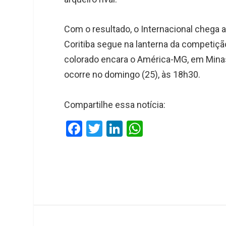
Com o resultado, o Internacional chega a
Coritiba segue na lanterna da competiçã
colorado encara o América-MG, em Minas G
ocorre no domingo (25), às 18h30.
Compartilhe essa notícia:
F
T
Li
W
a
wi
n
h
ce
tt
ke
at
b
er
dI
s
o
n
A
o
p
k
p