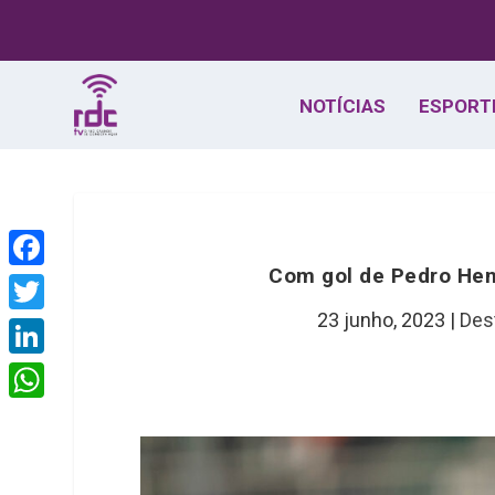
NOTÍCIAS
ESPORT
Com gol de Pedro Henr
F
a
23 junho, 2023
|
Des
T
c
w
L
e
i
i
W
b
t
n
h
o
t
k
a
o