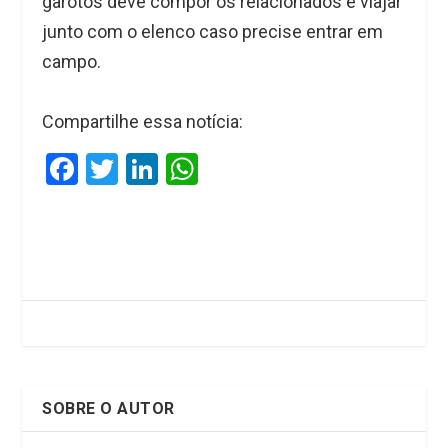
garotos deve compor os relacionados e viajar
junto com o elenco caso precise entrar em
campo.
Compartilhe essa notícia:
F
T
Li
W
a
wi
n
h
ce
tt
ke
at
b
er
dI
s
o
n
A
o
p
k
p
SOBRE O AUTOR