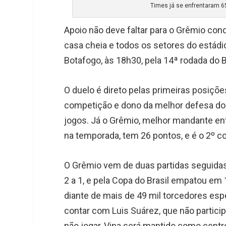
Times já se enfrentaram 6
Apoio não deve faltar para o Grêmio con
casa cheia e todos os setores do estád
Botafogo, às 18h30, pela 14ª rodada do Br
O duelo é direto pelas primeiras posições
competição e dono da melhor defesa do
jogos. Já o Grêmio, melhor mandante en
na temporada, tem 26 pontos, e é o 2º c
O Grêmio vem de duas partidas seguidas 
2 a 1, e pela Copa do Brasil empatou em 1
diante de mais de 49 mil torcedores esp
contar com Luis Suárez, que não partici
não jogar, Vina será mantido como centr