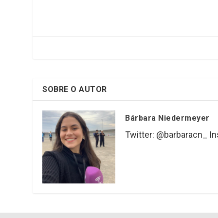
b
er
dI
s
o
n
A
o
p
k
p
SOBRE O AUTOR
Bárbara Niedermeyer
Twitter: @barbaracn_ I