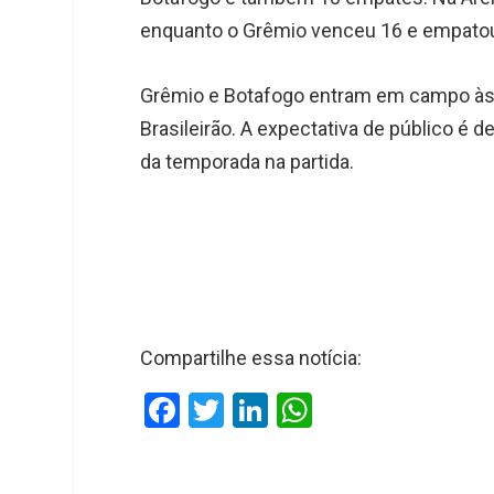
enquanto o Grêmio venceu 16 e empato
Grêmio e Botafogo entram em campo às 1
Brasileirão. A expectativa de público é d
da temporada na partida.
Compartilhe essa notícia:
F
T
Li
W
a
wi
n
h
ce
tt
ke
at