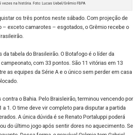
5 vezes na história. Foto: Lucas Uebel/Grêmio FBPA
quistar os três pontos neste sábado. Com projeção de
io – exceto camarotes – esgotados, o Grêmio recebe o
asileirão.
 da tabela do Brasileirão. O Botafogo é o líder da
 campeonato, com 33 pontos. São 11 vitórias em 13
tre as equipes da Série A e o único sem perder em casa
olocado.
contra o Bahia. Pelo Braisleirão, terminou vencendo por
 a 1. O time deve vir completo para disputar a partida
erados. A única dúvida é se Renato Portaluppi poderá
pou do último jogo após sentir dores no aquecimento. Se
oavante. Dessa forma, o provável Grêmio tem Gabriel