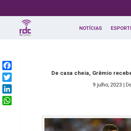
NOTÍCIAS
ESPORT
De casa cheia, Grêmio recebe
F
a
9 julho, 2023
|
De
T
c
w
L
e
i
i
W
b
t
n
h
o
t
k
a
o