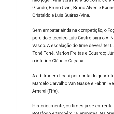
Grando; Bruno Uvini, Bruno Alves e Kannem
Cristaldo e Luis Suárez/Vina.
Sem empatar ainda na competição, o Fog
perdido o técnico Luís Castro para o Al 
Vasco. A escalação do time deverá ter Lu
Tchê Tchê, Marlon Freitas e Eduardo; Jún
o interino Cláudio Caçapa.
A arbitragem ficará por conta do quarteto 
Marcelo Carvalho Van Gasse e Fabrini Bev
Amaral (Fifa).
Historicamente, os times já se enfrenta
Botafogo e também 18 empates. Na Aren