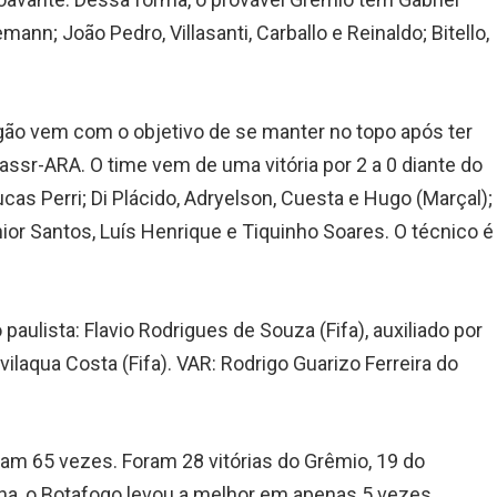
ann; João Pedro, Villasanti, Carballo e Reinaldo; Bitello,
ão vem com o objetivo de se manter no topo após ter
Nassr-ARA. O time vem de uma vitória por 2 a 0 diante do
cas Perri; Di Plácido, Adryelson, Cuesta e Hugo (Marçal);
ior Santos, Luís Henrique e Tiquinho Soares. O técnico é
paulista: Flavio Rodrigues de Souza (Fifa), auxiliado por
ilaqua Costa (Fifa). VAR: Rodrigo Guarizo Ferreira do
ram 65 vezes. Foram 28 vitórias do Grêmio, 19 do
a, o Botafogo levou a melhor em apenas 5 vezes,