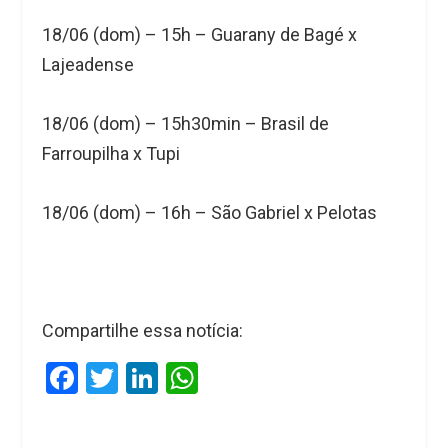
18/06 (dom) – 15h – Guarany de Bagé x
Lajeadense
18/06 (dom) – 15h30min – Brasil de
Farroupilha x Tupi
18/06 (dom) – 16h – São Gabriel x Pelotas
Compartilhe essa notícia:
F
T
Li
W
a
wi
n
h
ce
tt
ke
at