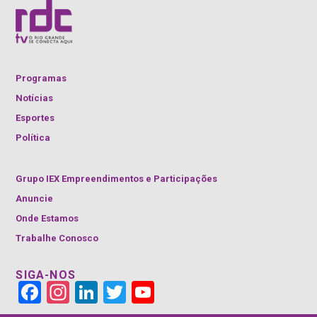
Programas
Notícias
Esportes
Política
Grupo IEX Empreendimentos e Participações
Anuncie
Onde Estamos
Trabalhe Conosco
SIGA-NOS
Face
Insta
Link
Twitt
YouT
book
gra
edIn
er
ube
m
Cha