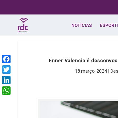
NOTÍCIAS
ESPORT
Enner Valencia é desconvoc
F
18 março, 2024
|
Des
a
T
c
w
L
e
i
i
W
b
t
n
h
o
t
k
a
o