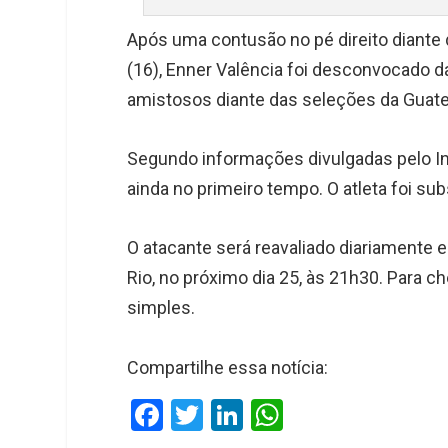
Após uma contusão no pé direito diante
(16), Enner Valência foi desconvocado da
amistosos diante das seleções da Guate
Segundo informações divulgadas pelo Int
ainda no primeiro tempo. O atleta foi 
O atacante será reavaliado diariamente e 
Rio, no próximo dia 25, às 21h30. Para ch
simples.
Compartilhe essa notícia:
F
T
Li
W
a
wi
n
h