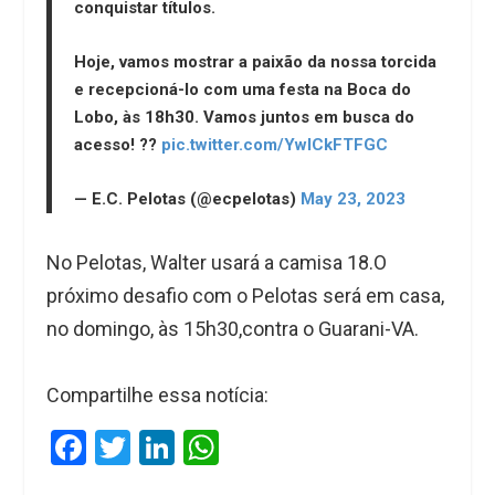
conquistar títulos.
Hoje, vamos mostrar a paixão da nossa torcida
e recepcioná-lo com uma festa na Boca do
Lobo, às 18h30. Vamos juntos em busca do
acesso! ??
pic.twitter.com/YwlCkFTFGC
— E.C. Pelotas (@ecpelotas)
May 23, 2023
No Pelotas, Walter usará a camisa 18.O
próximo desafio com o Pelotas será em casa,
no domingo, às 15h30,contra o Guarani-VA.
Compartilhe essa notícia:
F
T
Li
W
a
wi
n
h