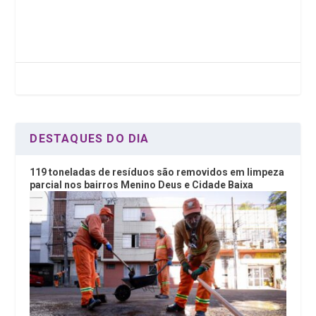
ce
tt
ke
at
b
er
dI
s
o
n
A
o
p
k
p
DESTAQUES DO DIA
119 toneladas de resíduos são removidos em limpeza
parcial nos bairros Menino Deus e Cidade Baixa