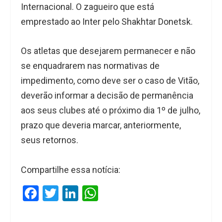
Internacional. O zagueiro que está
emprestado ao Inter pelo Shakhtar Donetsk.
Os atletas que desejarem permanecer e não
se enquadrarem nas normativas de
impedimento, como deve ser o caso de Vitão,
deverão informar a decisão de permanência
aos seus clubes até o próximo dia 1º de julho,
prazo que deveria marcar, anteriormente,
seus retornos.
Compartilhe essa notícia:
F
T
Li
W
a
wi
n
h