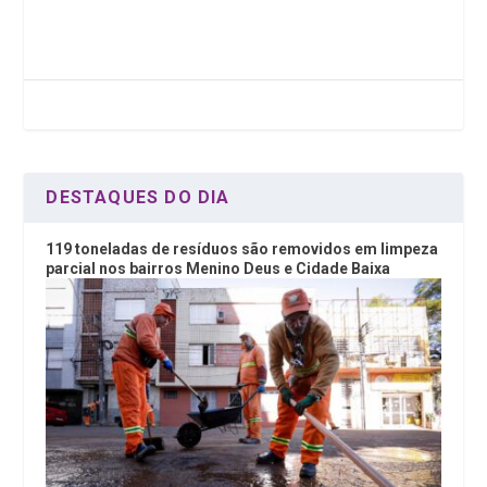
ce
tt
ke
at
b
er
dI
s
o
n
A
o
p
k
p
DESTAQUES DO DIA
119 toneladas de resíduos são removidos em limpeza
parcial nos bairros Menino Deus e Cidade Baixa