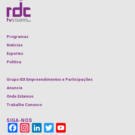
Programas
Notícias
Esportes
Política
Grupo IEX Empreendimentos e Participações
Anuncie
Onde Estamos
Trabalhe Conosco
SIGA-NOS
Face
Insta
Link
Twitt
YouT
book
gra
edIn
er
ube