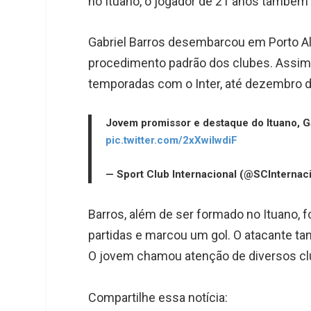
no Ituano, o jogador de 21 anos també
e
e
t
k
r
d
s
Gabriel Barros desembarcou em Porto Ale
I
A
procedimento padrão dos clubes. Assim 
n
p
temporadas com o Inter, até dezembro 
p
Jovem promissor e destaque do Ituano, Ga
pic.twitter.com/2xXwilwdiF
— Sport Club Internacional (@SCInternac
Barros, além de ser formado no Ituano, 
partidas e marcou um gol. O atacante 
O jovem chamou atenção de diversos clu
Compartilhe essa notícia: