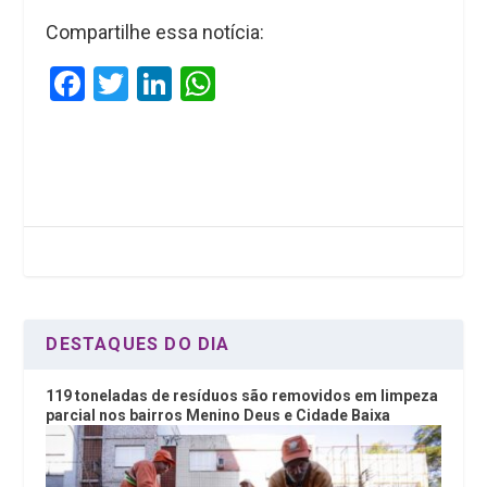
Compartilhe essa notícia:
F
T
Li
W
a
wi
n
h
ce
tt
ke
at
b
er
dI
s
o
n
A
o
p
k
p
DESTAQUES DO DIA
119 toneladas de resíduos são removidos em limpeza
parcial nos bairros Menino Deus e Cidade Baixa