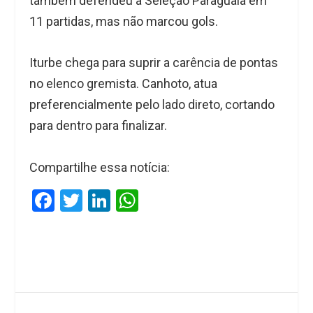
também defendeu a Seleção Paraguaia em
11 partidas, mas não marcou gols.
Iturbe chega para suprir a carência de pontas
no elenco gremista. Canhoto, atua
preferencialmente pelo lado direto, cortando
para dentro para finalizar.
Compartilhe essa notícia:
F
T
Li
W
a
wi
n
h
ce
tt
ke
at
b
er
dI
s
o
n
A
o
p