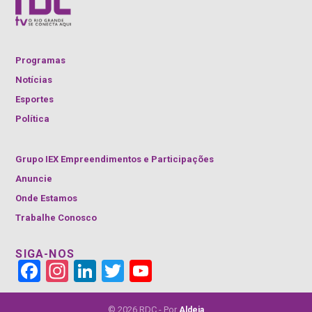
Programas
Notícias
Esportes
Política
Grupo IEX Empreendimentos e Participações
Anuncie
Onde Estamos
Trabalhe Conosco
SIGA-NOS
Face
Insta
Link
Twitt
YouT
book
gra
edIn
er
ube
m
Cha
nnel
© 2026 RDC - Por
Aldeia