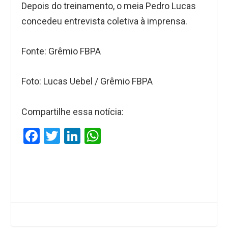
Depois do treinamento, o meia Pedro Lucas
concedeu entrevista coletiva à imprensa.
Fonte: Grêmio FBPA
Foto: Lucas Uebel / Grêmio FBPA
Compartilhe essa notícia:
F
T
Li
W
a
wi
n
h
ce
tt
ke
at
b
er
dI
s
o
n
A
o
p