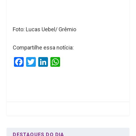
Foto: Lucas Uebel/ Grêmio
Compartilhe essa notícia:
F
T
Li
W
a
wi
n
h
ce
tt
ke
at
b
er
dI
s
o
n
A
o
p
k
p
DESTAQUES DO DIA