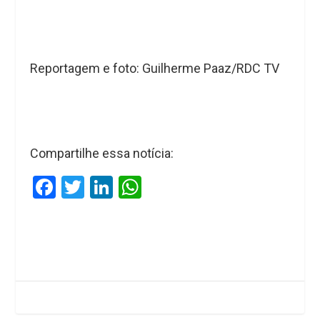
Reportagem e foto: Guilherme Paaz/RDC TV
Compartilhe essa notícia:
F
T
Li
W
a
wi
n
h
ce
tt
ke
at
b
er
dI
s
o
n
A
o
p