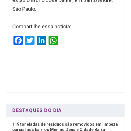
estádio Bruno José Daniel, em Santo André,
São Paulo.
Compartilhe essa notícia:
F
T
Li
W
a
wi
n
h
ce
tt
ke
at
b
er
dI
s
o
n
A
o
p
k
p
DESTAQUES DO DIA
119 toneladas de resíduos são removidos em limpeza
parcial nos bairros Menino Deus e Cidade Baixa