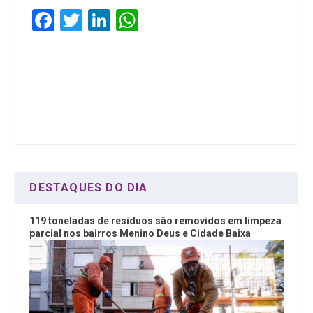
F
T
Li
W
a
wi
n
h
ce
tt
ke
at
b
er
dI
s
o
n
A
o
p
k
p
DESTAQUES DO DIA
119 toneladas de resíduos são removidos em limpeza
parcial nos bairros Menino Deus e Cidade Baixa