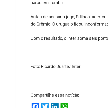
parou em Lomba.
Antes de acabar o jogo, Edílson acertou
do Grêmio. O uruguaio ficou inconformado
Com o resultado, o Inter soma seis ponto
Foto: Ricardo Duarte/ Inter
Compartilhe essa notícia:
F
T
Li
W