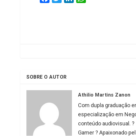
a
wi
n
h
ce
tt
ke
at
b
er
dI
s
o
n
A
o
p
k
p
SOBRE O AUTOR
Athilio Martins Zanon
Com dupla graduação em
especialização em Negóc
conteúdo audiovisual. ?
Gamer ? Apaixonado pel