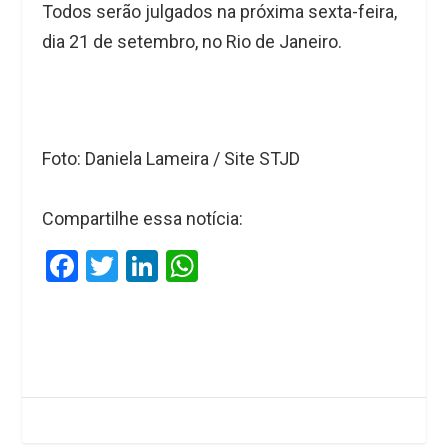
Todos serão julgados na próxima sexta-feira,
dia 21 de setembro, no Rio de Janeiro.
Foto: Daniela Lameira / Site STJD
Compartilhe essa notícia:
F
T
Li
W
a
wi
n
h
ce
tt
ke
at
b
er
dI
s
o
n
A
o
p