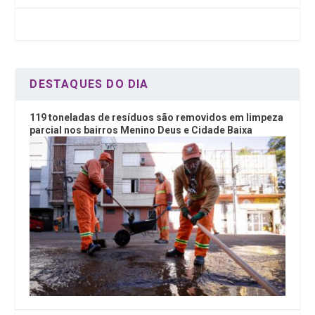
o
n
A
o
p
k
p
DESTAQUES DO DIA
119 toneladas de resíduos são removidos em limpeza
parcial nos bairros Menino Deus e Cidade Baixa