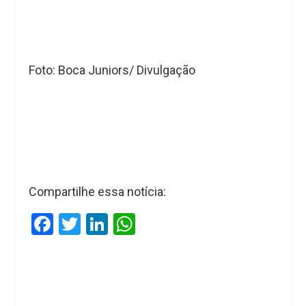
Foto: Boca Juniors/ Divulgação
Compartilhe essa notícia:
F
T
Li
W
a
wi
n
h
ce
tt
ke
at
b
er
dI
s