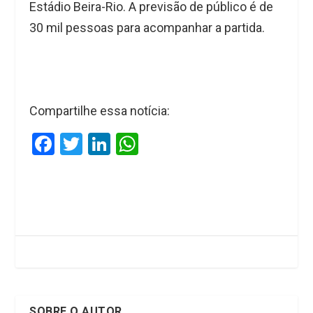
Estádio Beira-Rio. A previsão de público é de
30 mil pessoas para acompanhar a partida.
Compartilhe essa notícia:
F
T
Li
W
a
wi
n
h
ce
tt
ke
at
b
er
dI
s
o
n
A
o
p
k
p
SOBRE O AUTOR