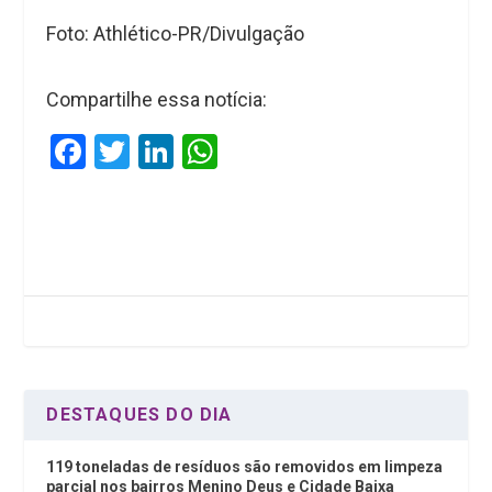
Foto: Athlético-PR/Divulgação
Compartilhe essa notícia:
F
T
Li
W
a
wi
n
h
ce
tt
ke
at
b
er
dI
s
o
n
A
o
p
k
p
DESTAQUES DO DIA
119 toneladas de resíduos são removidos em limpeza
parcial nos bairros Menino Deus e Cidade Baixa