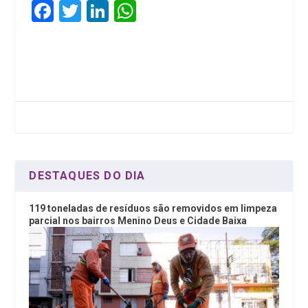
F
T
Li
W
a
wi
n
h
ce
tt
ke
at
b
er
dI
s
o
n
A
o
p
k
p
DESTAQUES DO DIA
119 toneladas de resíduos são removidos em limpeza
parcial nos bairros Menino Deus e Cidade Baixa