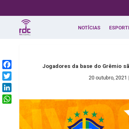
NOTÍCIAS
ESPORT
Jogadores da base do Grêmio sã
F
20 outubro, 2021
a
T
c
w
L
e
i
i
W
b
t
n
h
o
t
k
a
o