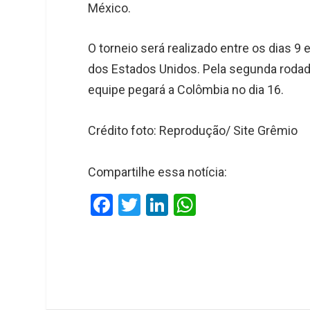
México.
O torneio será realizado entre os dias 9 
dos Estados Unidos. Pela segunda rodada
equipe pegará a Colômbia no dia 16.
Crédito foto: Reprodução/ Site Grêmio
Compartilhe essa notícia:
F
T
Li
W
a
wi
n
h
ce
tt
ke
at
b
er
dI
s
o
n
A