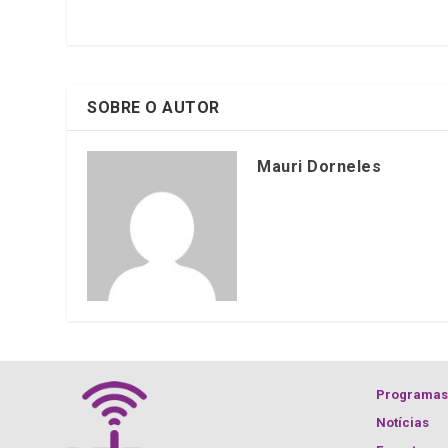
o
p
k
p
SOBRE O AUTOR
Mauri Dorneles
Programas
Notícias