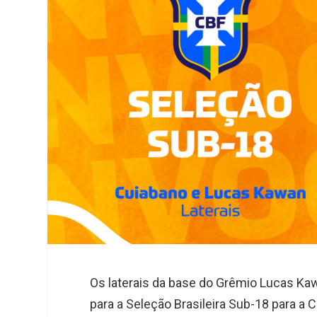
e
e
t
k
r
d
s
I
A
n
p
p
Os laterais da base do Grêmio Lucas Ka
para a Seleção Brasileira Sub-18 para a