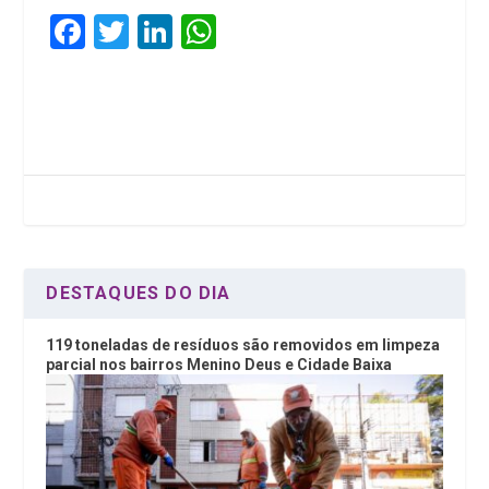
F
T
Li
W
a
wi
n
h
ce
tt
ke
at
b
er
dI
s
o
n
A
o
p
k
p
DESTAQUES DO DIA
119 toneladas de resíduos são removidos em limpeza
parcial nos bairros Menino Deus e Cidade Baixa