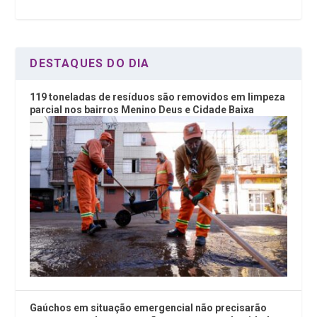
o
p
k
p
DESTAQUES DO DIA
119 toneladas de resíduos são removidos em limpeza
parcial nos bairros Menino Deus e Cidade Baixa
Gaúchos em situação emergencial não precisarão