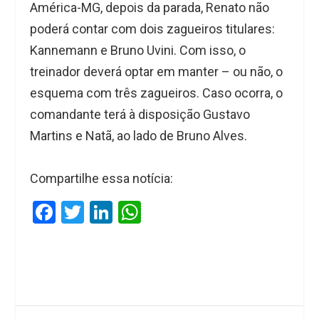
América-MG, depois da parada, Renato não
poderá contar com dois zagueiros titulares:
Kannemann e Bruno Uvini. Com isso, o
treinador deverá optar em manter – ou não, o
esquema com três zagueiros. Caso ocorra, o
comandante terá à disposição Gustavo
Martins e Natã, ao lado de Bruno Alves.
Compartilhe essa notícia:
F
T
Li
W
a
wi
n
h
ce
tt
ke
at
b
er
dI
s
o
n
A