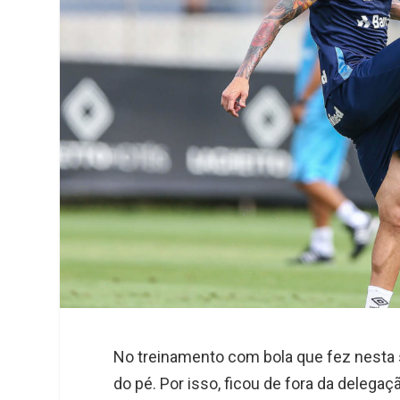
e
e
t
k
r
d
s
I
A
n
p
p
No treinamento com bola que fez nesta s
do pé. Por isso, ficou de fora da delega