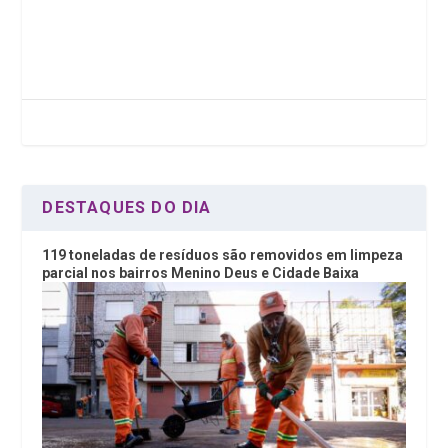
ce
tt
ke
at
b
er
dI
s
o
n
A
o
p
k
p
DESTAQUES DO DIA
119 toneladas de resíduos são removidos em limpeza
parcial nos bairros Menino Deus e Cidade Baixa