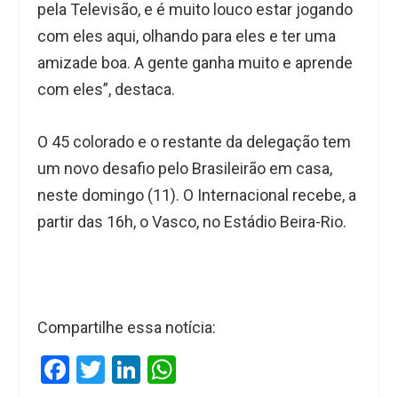
pela Televisão, e é muito louco estar jogando
com eles aqui, olhando para eles e ter uma
amizade boa. A gente ganha muito e aprende
com eles”, destaca.
O 45 colorado e o restante da delegação tem
um novo desafio pelo Brasileirão em casa,
neste domingo (11). O Internacional recebe, a
partir das 16h, o Vasco, no Estádio Beira-Rio.
Compartilhe essa notícia:
F
T
Li
W
a
wi
n
h