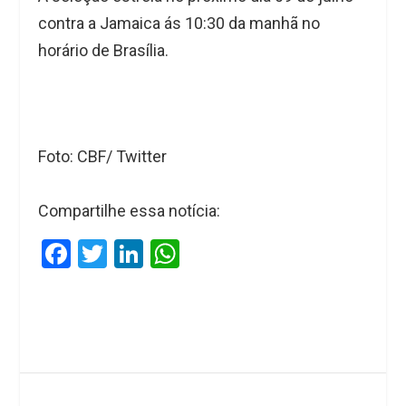
contra a Jamaica ás 10:30 da manhã no
horário de Brasília.
Foto: CBF/ Twitter
Compartilhe essa notícia:
F
T
Li
W
a
wi
n
h
ce
tt
ke
at
b
er
dI
s
o
n
A
o
p