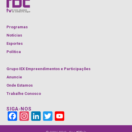
Programas
Notícias
Esportes
Política
Grupo IEX Empreendimentos e Participações
Anuncie
Onde Estamos
Trabalhe Conosco
SIGA-NOS
Face
Insta
Link
Twitt
YouT
book
gra
edIn
er
ube
m
Cha
nnel