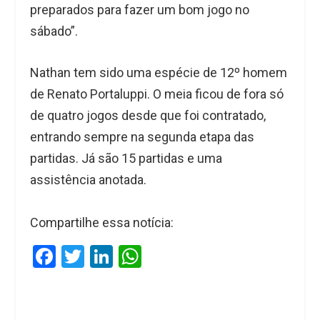
preparados para fazer um bom jogo no
sábado”.
Nathan tem sido uma espécie de 12º homem
de Renato Portaluppi. O meia ficou de fora só
de quatro jogos desde que foi contratado,
entrando sempre na segunda etapa das
partidas. Já são 15 partidas e uma
assistência anotada.
Compartilhe essa notícia:
F
T
Li
W
a
wi
n
h
ce
tt
ke
at