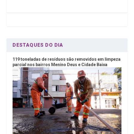
b
er
dI
s
o
n
A
o
p
k
p
DESTAQUES DO DIA
119 toneladas de resíduos são removidos em limpeza
parcial nos bairros Menino Deus e Cidade Baixa