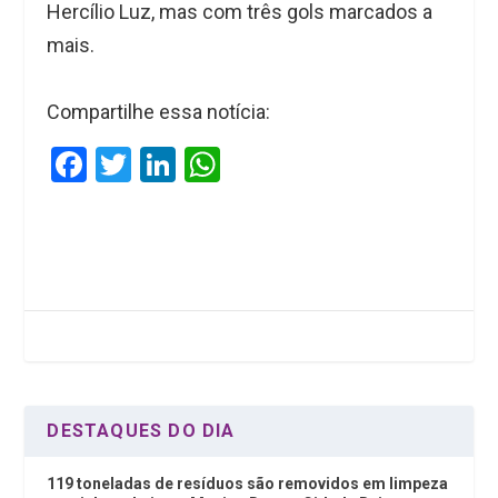
Hercílio Luz, mas com três gols marcados a
mais.
Compartilhe essa notícia:
F
T
Li
W
a
wi
n
h
ce
tt
ke
at
b
er
dI
s
o
n
A
o
p
k
p
DESTAQUES DO DIA
119 toneladas de resíduos são removidos em limpeza