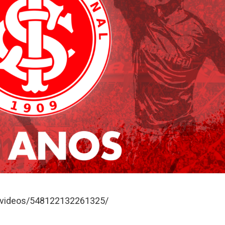
l/videos/548122132261325/