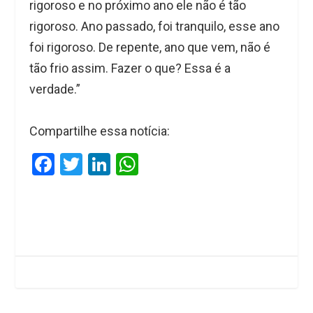
rigoroso e no próximo ano ele não é tão
rigoroso. Ano passado, foi tranquilo, esse ano
foi rigoroso. De repente, ano que vem, não é
tão frio assim. Fazer o que? Essa é a
verdade.”
Compartilhe essa notícia:
F
T
Li
W
a
wi
n
h
ce
tt
ke
at
b
er
dI
s
o
n
A
o
p
k
p