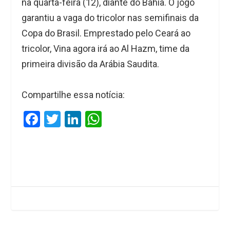
na quarta-feira (12), diante do Bahia. O jogo
garantiu a vaga do tricolor nas semifinais da
Copa do Brasil. Emprestado pelo Ceará ao
tricolor, Vina agora irá ao Al Hazm, time da
primeira divisão da Arábia Saudita.
Compartilhe essa notícia:
F
T
Li
W
a
wi
n
h
ce
tt
ke
at
b
er
dI
s
o
n
A
o
p
k
p