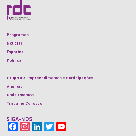
Programas
Notícias
Esportes
Política
Grupo IEX Empreendimentos e Participações
Anuncie
Onde Estamos
Trabalhe Conosco
SIGA-NOS
Face
Insta
Link
Twitt
YouT
book
gra
edIn
er
ube
m
Cha