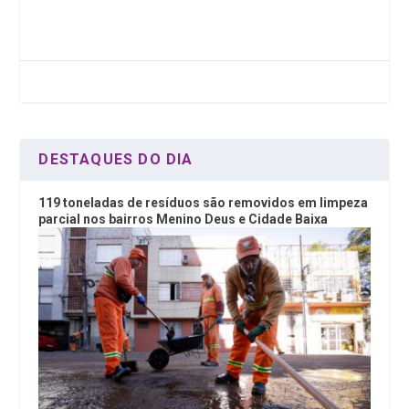
b
er
dI
s
o
n
A
o
p
k
p
DESTAQUES DO DIA
119 toneladas de resíduos são removidos em limpeza
parcial nos bairros Menino Deus e Cidade Baixa