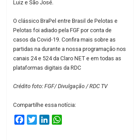
Luiz e São José.
O clássico BraPel entre Brasil de Pelotas e
Pelotas foi adiado pela FGF por conta de
casos da Covid-19. Confira mais sobre as
partidas na durante a nossa programação nos
canais 24 e 524 da Claro NET e em todas as
plataformas digitais da RDC
Crédito foto: FGF/ Divulgação / RDC TV
Compartilhe essa notícia:
F
T
Li
W
a
wi
n
h
ce
tt
ke
at