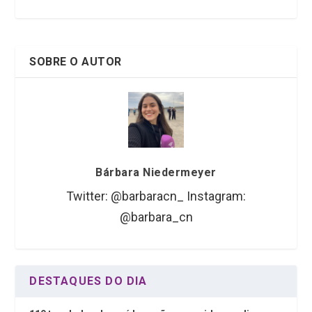
o
p
k
p
SOBRE O AUTOR
Bárbara Niedermeyer
Twitter: @barbaracn_ Instagram:
@barbara_cn
DESTAQUES DO DIA