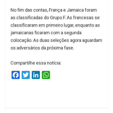
No fim das contas, França e Jamaica foram
as classificadas do Grupo F. As francesas se
classificaram em primeiro lugar, enquanto as
jamaicanas ficaram com a segunda
colocação. As duas seleções agora aguardam
os adversários da próxima fase.
Compartilhe essa notícia:
F
T
Li
W
a
wi
n
h
ce
tt
ke
at
b
er
dI
s
o
n
A