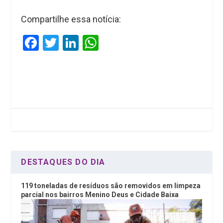
Compartilhe essa notícia:
F
T
Li
W
a
wi
n
h
ce
tt
ke
at
b
er
dI
s
o
n
A
o
p
k
p
DESTAQUES DO DIA
119 toneladas de resíduos são removidos em limpeza
parcial nos bairros Menino Deus e Cidade Baixa