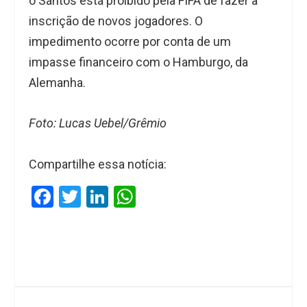
o Santos está proibido pela FIFA de fazer a
inscrição de novos jogadores. O
impedimento ocorre por conta de um
impasse financeiro com o Hamburgo, da
Alemanha.
Foto: Lucas Uebel/Grêmio
Compartilhe essa notícia:
F
T
Li
W
a
wi
n
h
ce
tt
ke
at
b
er
dI
s
o
n
A
o
p